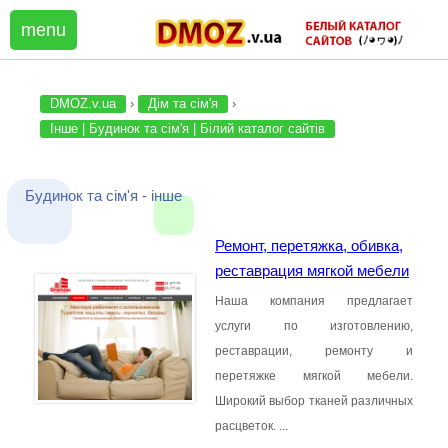
DMOZ.v.ua
›
Дім та сім'я
›
Інше | Будинок та сім'я | Білий каталог сайтів
Будинок та сім'я - інше
Ремонт, перетяжка, обивка,
реставрация мягкой мебели
Наша компания предлагает
услуги по изготовлению,
реставрации, ремонту и
перетяжке мягкой мебели.
Широкий выбор тканей различных
расцветок. ...