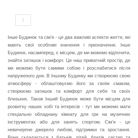
1
Інше Будинок та сім'я - це два важливі аспекти життя, які
мають свої особливі значення і призначення. Інше
Будинок, насамперед, є місцем, де ми можемо відпочити,
знайти затишок і комфорт. Це наш приватний простір, де
ми можемо бути самими собою і розслабитися після
напруженого дня. В Іншому Будинку ми створюємо свою
атмосферу - облаштовуємо його за своїм смаком,
створюємо затишок та комфорт для себе та своїх
близьких. Також Інший Будинок може бути місцем для
розвитку наших хобі та інтересів - тут ми можемо мати
спеціально обладнану кімнату для гри на музичних
інструментах або для занять спортом. Сім'я - це
невичерпне джерело любові, підтримки та зростання.
Вона складається з батьків, дітей, братів, сестер та